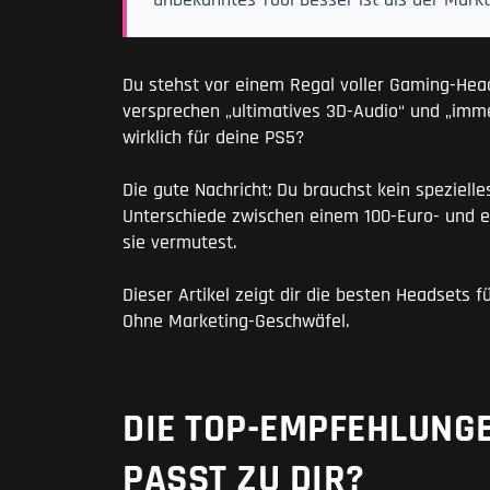
unbekanntes Tool besser ist als der Marktf
Du stehst vor einem Regal voller Gaming-Heads
versprechen „ultimatives 3D-Audio“ und „imme
wirklich für deine PS5?
Die gute Nachricht: Du brauchst kein spezielles
Unterschiede zwischen einem 100-Euro- und ei
sie vermutest.
Dieser Artikel zeigt dir die besten Headsets f
Ohne Marketing-Geschwäfel.
DIE TOP-EMPFEHLUNG
PASST ZU DIR?