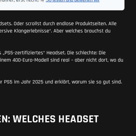
ührer, erst recht.
→ 
So testen und bewerten wir
ets. Oder scrollst durch endlose Produktseiten. Alle
rsive Klangerlebnisse“. Aber welches brauchst du
 „PS5-zertifiziertes“ Headset. Die schlechte: Die
nem 400-Euro-Modell sind real – aber nicht dort, wo du
ür PS5 im Jahr 2025 und erklärt, warum sie so gut sind.
EN: WELCHES HEADSET