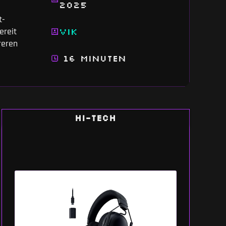
2025
t-
Vik
ereit
reren
16 Minuten
HI-TECH