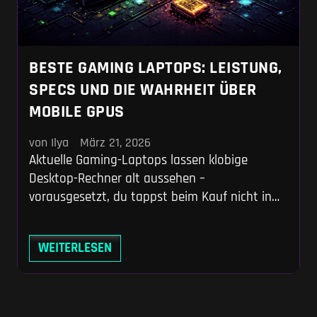
BESTE GAMING LAPTOPS: LEISTUNG,
SPECS UND DIE WAHRHEIT ÜBER
MOBILE GPUS
von Ilya
März 21, 2026
Aktuelle Gaming-Laptops lassen klobige
Desktop-Rechner alt aussehen –
vorausgesetzt, du tappst beim Kauf nicht in
die TGP-Falle der Hersteller. Eine nominell
schwächere Grafikkarte zieht bei voller
WEITERLESEN
Wattzahl nämlich locker an einem
gedrosselten High-End-Chip vorbei. Wir zeigen
dir, welche mobilen Boliden ihr Geld wirklich
wert sind und wie du maximale FPS aus