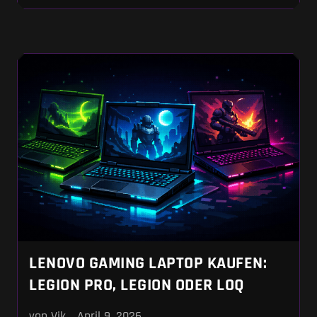
kettet dich aber mit einem dicken Netzteil an
die Steckdose. Wir zeigen dir, warum die TGP
wichtiger ist als der reine GPU-Name und wann
sich das Schleppen des großen Formfaktors
wirklich lohnt.
LENOVO GAMING LAPTOP KAUFEN:
LEGION PRO, LEGION ODER LOQ
von Vik
April 9, 2026