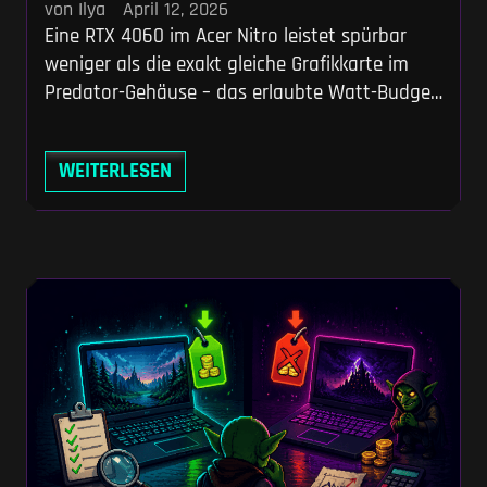
von Ilya
April 12, 2026
Eine RTX 4060 im Acer Nitro leistet spürbar
weniger als die exakt gleiche Grafikkarte im
Predator-Gehäuse – das erlaubte Watt-Budget
macht den entscheidenden Unterschied.
Während Acer bei der günstigen Nitro-Serie die
WEITERLESEN
Stromzufuhr drosselt, pusht das dicke
Kühlsystem der Predator-Modelle die Hardware
ans absolute Limit. Wir zeigen dir anhand
konkreter Leistungsdaten, welches System zu
deinem Budget und deiner Steam-Bibliothek
passt.