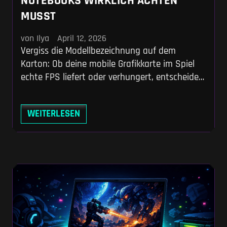
NOTEBOOKS WIRKLICH ACHTEN
MUSST
von Ilya
April 12, 2026
Vergiss die Modellbezeichnung auf dem
Karton: Ob deine mobile Grafikkarte im Spiel
echte FPS liefert oder verhungert, entscheidet
allein das Power-Limit (TGP). Wir zeigen dir, wie
du die Hardware-Fallen der Hersteller umgehst
WEITERLESEN
und bei Kühlung, RAM sowie dem
entscheidenden MUX-Switch die richtigen
Haken setzt. So kaufst du ein System, das
auch in zwei Jahren noch aktuelle AAA-Titel
ohne Engpass stemmt.