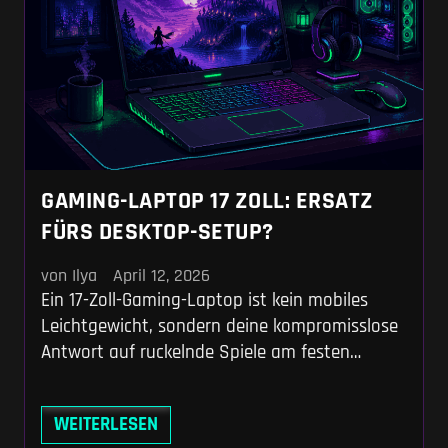
GAMING-LAPTOP 17 ZOLL: ERSATZ
FÜRS DESKTOP-SETUP?
von Ilya
April 12, 2026
Ein 17-Zoll-Gaming-Laptop ist kein mobiles
Leichtgewicht, sondern deine kompromisslose
Antwort auf ruckelnde Spiele am festen
Schreibtisch. Das massive Gehäuse bietet den
dringend nötigen Platz für ausladende
WEITERLESEN
Heatpipes und ungebremste Watt-Zahlen,