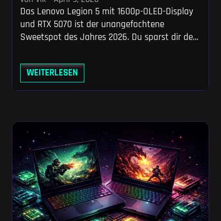
Das Lenovo Legion 5 mit 1600p-OLED-Display
und RTX 5070 ist der unangefochtene
Sweetspot des Jahres 2026. Du sparst dir den
extremen Aufpreis zum klobigen Pro-Modell
und lässt die Einstiegsklasse LOQ samt ihrer
WEITERLESEN
Stromversorgungs-Macken weit hinter dir.
Nimm stattdessen mit, warum die Wattzahl
deiner mobilen Grafikkarte wichtiger ist als ihr
Name und wie du Lenovos aggressive Sales
ausspielst.