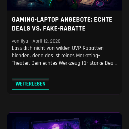
GAMING-LAPTOP ANGEBOTE: ECHTE
DEALS VS. FAKE-RABATTE
von Ilya
April 12, 2026
Lass dich nicht von wilden UVP-Rabatten
blenden, denn das ist reines Marketing-
Theater. Dein echtes Werkzeug für starke Deals
ist der historische 30-Tage-Bestpreis und ein
harter Blick auf die Wattzahl der Grafikkarte.
WEITERLESEN
Trackst du diese beiden Metriken clever, holst
du das absolute Maximum an FPS aus deinem
Budget und kaufst keine künstlich gedrosselte
Hardware.