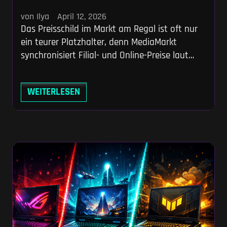
von Ilya
April 12, 2026
Das Preisschild im Markt am Regal ist oft nur
ein teurer Platzhalter, denn MediaMarkt
synchronisiert Filial- und Online-Preise laut
eigener FAQ nicht in Echtzeit. Checkst du am
Smartphone gegen und zeigst dem Mitarbeiter
WEITERLESEN
den günstigeren Netz-Preis der Konkurrenz,
sparst du an der Kasse massiv Geld. Wir geben
dir die exakten TGP- und Prozessor-Specs an
die Hand, damit du keinen überteuerten
Leistungs-Flaschenhals einpackst.