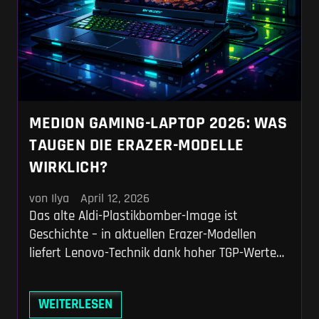
MEDION GAMING-LAPTOP 2026: WAS
TAUGEN DIE ERAZER-MODELLE
WIRKLICH?
von Ilya
April 12, 2026
Das alte Aldi-Plastikbomber-Image ist
Geschichte – in aktuellen Erazer-Modellen
liefert Lenovo-Technik dank hoher TGP-Werte
maximale FPS zum Budgetpreis. Für knapp
1.000 Euro drückt etwa der Deputy 15 P1 mit
WEITERLESEN
seiner 115-Watt-RTX-5060 teurere