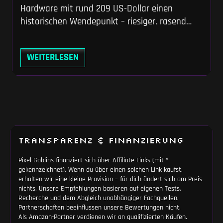
Hardware mit rund 209 US-Dollar einen
historischen Wendepunkt – riesiger, rasend
schneller Speicher ist endgültig Mainstream.
Du erfährst bei uns, welche Modelle im harten
WEITERLESEN
Dauerbetrieb nicht einbrechen und warum ein
DIY-Setup aus Gehäuse und NVMe oft
Fertiglösungen deklassiert. Vergiss klappernde
HDDs, hier kommt dein neues Kaltlager.
TRANSPARENZ & FINANZIERUNG
Pixel-Goblins finanziert sich über Affiliate-Links (mit *
gekennzeichnet). Wenn du über einen solchen Link kaufst,
erhalten wir eine kleine Provision – für dich ändert sich am Preis
nichts. Unsere Empfehlungen basieren auf eigenen Tests,
Recherche und dem Abgleich unabhängiger Fachquellen.
Partnerschaften beeinflussen unsere Bewertungen nicht.
Als Amazon-Partner verdienen wir an qualifizierten Käufen.