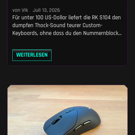
von Vik
Juli 13, 2026
Für unter 100 US-Dollar liefert die RK S104 den
dumpfen Thock-Sound teurer Custom-
Keyboards, ohne dass du den Nummernblock
opfern musst. Du bekommst ein massives Full-
Size-Board mit 8000-mAh-Akku, Alu-Drehknopf
WEITERLESEN
und TFT-Display, das dein hybrides Home-
Office- und Gaming-Setup direkt aufwertet.
Wer auf offene Software wie QMK verzichten
kann, macht hier einen echten Schnapper.