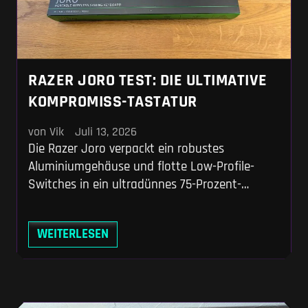
RAZER JORO TEST: DIE ULTIMATIVE
KOMPROMISS-TASTATUR
von Vik
Juli 13, 2026
Die Razer Joro verpackt ein robustes
Aluminiumgehäuse und flotte Low-Profile-
Switches in ein ultradünnes 75-Prozent-
Layout, das im Rucksack fast unsichtbar
bleibt. Wir zeigen dir, warum die flache Flunder
WEITERLESEN
trotz magerer Akkulaufzeit und fehlendem
deutschem Layout der perfekte Begleiter für
dein Steam Deck ist – solange du nicht die
völlig überzogene UVP zahlst.