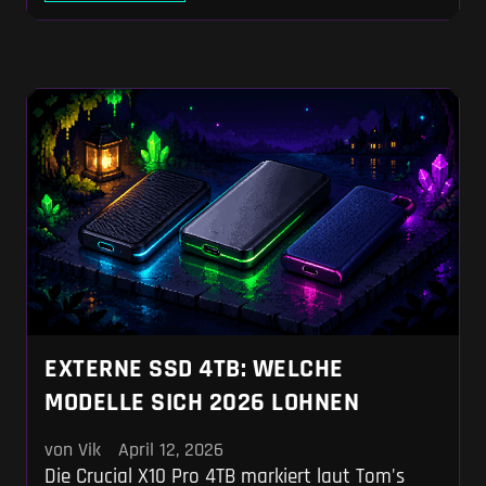
klären, wann dieser krasse Aufpreis echten
Mehrwert liefert. Du nimmst knallharte
Vergleiche mit Alternativen wie dem Asus ROG
Zephyrus G16 mit, damit dein Budget am Ende
exakt in die FPS fließt, die du wirklich brauchst.
EXTERNE SSD 4TB: WELCHE
MODELLE SICH 2026 LOHNEN
von Vik
April 12, 2026
Die Crucial X10 Pro 4TB markiert laut Tom's