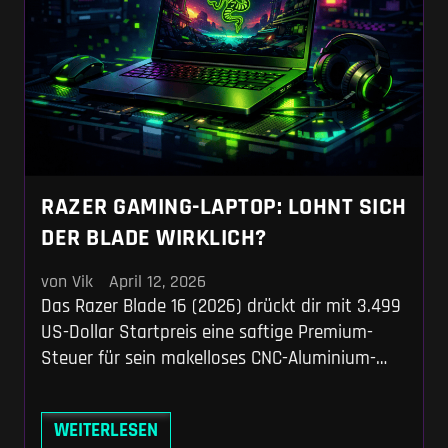
RAZER GAMING-LAPTOP: LOHNT SICH
DER BLADE WIRKLICH?
von Vik
April 12, 2026
Das Razer Blade 16 (2026) drückt dir mit 3.499
US-Dollar Startpreis eine saftige Premium-
Steuer für sein makelloses CNC-Aluminium-
Chassis und das 1.100-Nits-OLED-Panel aufs
Auge. Wir nehmen die Hardware-Dichte auf
WEITERLESEN
unserem Prüfstand genau auseinander und