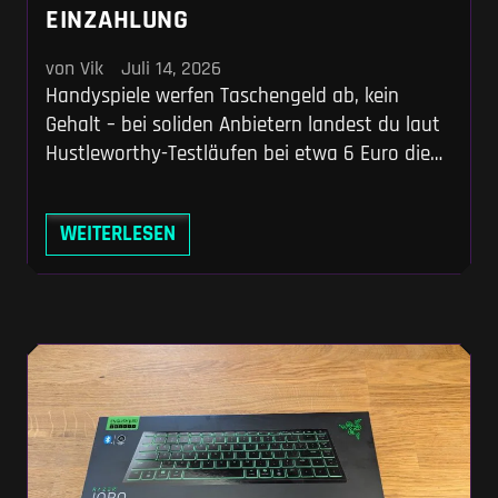
EINZAHLUNG
von Vik
Juli 14, 2026
Handyspiele werfen Taschengeld ab, kein
Gehalt – bei soliden Anbietern landest du laut
Hustleworthy-Testläufen bei etwa 6 Euro die
Stunde. Wenn du das akzeptierst, schnappst
du dir Freecash für die höchsten Payouts oder
WEITERLESEN
nimmst BUFF für passives Einkommen beim
PC-Zocken mit. So finanzierst du dir dein
nächstes Steam-Game, ohne auf unseriöse
Klick-Scams reinzufallen.