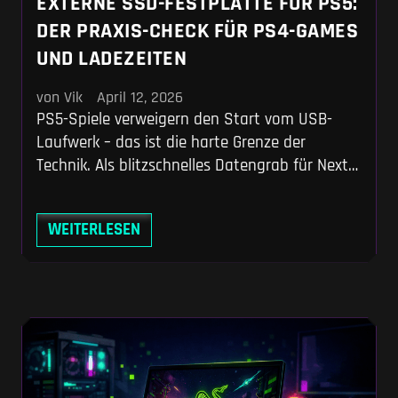
EXTERNE SSD-FESTPLATTE FÜR PS5:
DER PRAXIS-CHECK FÜR PS4-GAMES
UND LADEZEITEN
von Vik
April 12, 2026
PS5-Spiele verweigern den Start vom USB-
Laufwerk – das ist die harte Grenze der
Technik. Als blitzschnelles Datengrab für Next-
Gen-Titel und direktes Abspielgerät für deine
PS4-Bibliothek rettet dir eine externe SSD-
WEITERLESEN
Festplatte dennoch den teuren internen
Konsolenspeicher. Wir zeigen dir anhand
echter Ladezeiten-Messungen, warum ein
Flash-Speicher alte HDDs gnadenlos
deklassiert und welches Modell wirklich an
deine Konsole gehört.