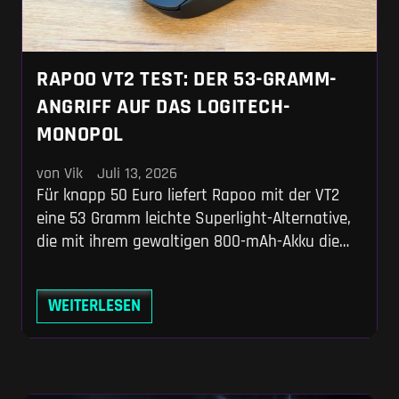
RAPOO VT2 TEST: DER 53-GRAMM-
ANGRIFF AUF DAS LOGITECH-
MONOPOL
von Vik
Juli 13, 2026
Für knapp 50 Euro liefert Rapoo mit der VT2
eine 53 Gramm leichte Superlight-Alternative,
die mit ihrem gewaltigen 800-mAh-Akku die
etablierte Konkurrenz gnadenlos ausdauert.
Du bekommst native 8K-Polling-Rate und
WEITERLESEN
einen PixArt-Oberklasse-Sensor, für den du bei
anderen Herstellern locker das Doppelte auf
den Tisch legst. Mit bis zu 750 Stunden
Laufzeit vergisst du ohnehin schnell, wo du