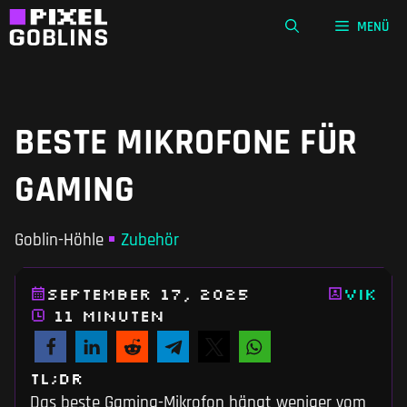
Zum
MENÜ
Inhalt
springen
BESTE MIKROFONE FÜR
GAMING
Goblin-Höhle
Zubehör
September 17, 2025
Vik
11 Minuten
TL;DR
Das beste Gaming-Mikrofon hängt weniger vom