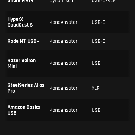
Shure MV7+
Dynamisch
USB-C/XLR
HyperX
Kondensator
USB-C
QuadCast S
Rode NT-USB+
Kondensator
USB-C
Razer Seiren
Kondensator
USB
Mini
SteelSeries Alias
Kondensator
XLR
Pro
Amazon Basics
Kondensator
USB
USB