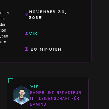
November 20,
 einer
2025
anz
oder
sion
Vik
typen
vern
 –
20 Minuten
Vik
GAMER UND REDAKTEUR
MIT LEIDENSCHAFT FÜR
GAMING