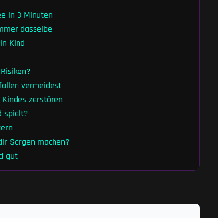
ee in 3 Minuten
 immer dasselbe
in Kind
 Risiken?
fallen vermeidest
 Kindes zerstören
 spielt?
tern
 dir Sorgen machen?
d gut