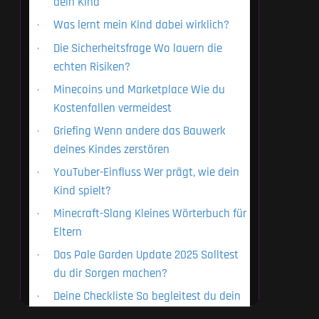
dein Kind
Was lernt mein Kind dabei wirklich?
Die Sicherheitsfrage Wo lauern die
echten Risiken?
Minecoins und Marketplace Wie du
Kostenfallen vermeidest
Griefing Wenn andere das Bauwerk
deines Kindes zerstören
YouTuber-Einfluss Wer prägt, wie dein
Kind spielt?
Minecraft-Slang Kleines Wörterbuch für
Eltern
Das Pale Garden Update 2025 Solltest
du dir Sorgen machen?
Deine Checkliste So begleitest du dein
Kind gut