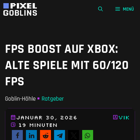
Zum
MENÜ
Inhalt
springen
FPS BOOST AUF XBOX:
ALTE SPIELE MIT 60/120
FPS
Goblin-Höhle
Ratgeber
Januar 30, 2026
Vik
19 Minuten