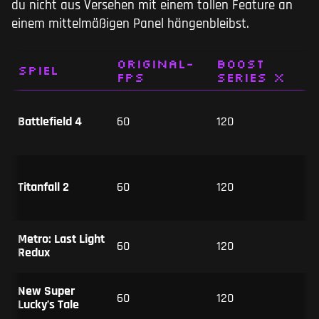
du nicht aus Versehen mit einem tollen Feature an
einem mittelmäßigen Panel hängenbleibst.
Original-
Boost
Spiel
FPS
Series X
Battlefield 4
60
120
Titanfall 2
60
120
Metro: Last Light
60
120
Redux
New Super
60
120
Lucky’s Tale