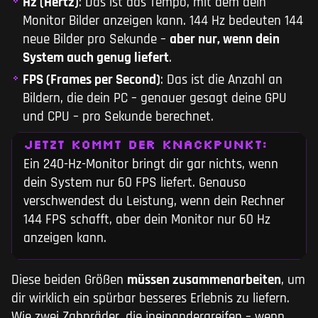
Hz (Hertz)
: Das ist das Tempo, mit dem dein
Monitor Bilder anzeigen kann. 144 Hz bedeuten 144
neue Bilder pro Sekunde –
aber nur, wenn dein
System auch genug liefert
.
FPS (Frames per Second)
: Das ist die Anzahl an
Bildern, die dein PC – genauer gesagt deine GPU
und CPU – pro Sekunde berechnet.
JETZT KOMMT DER KNACKPUNKT:
Ein 240-Hz-Monitor bringt dir gar nichts, wenn
dein System nur 60 FPS liefert. Genauso
verschwendest du Leistung, wenn dein Rechner
144 FPS schafft, aber dein Monitor nur 60 Hz
anzeigen kann.
Diese beiden Größen
müssen zusammenarbeiten
, um
dir wirklich ein spürbar besseres Erlebnis zu liefern.
Wie zwei Zahnräder, die ineinandergreifen – wenn