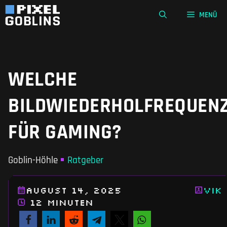
Zum
MENÜ
Inhalt
springen
WELCHE
BILDWIEDERHOLFREQUEN
FÜR GAMING?
Goblin-Höhle
Ratgeber
August 14, 2025
Vik
12 Minuten