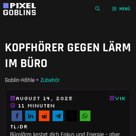
Zum
MENÜ
Inhalt
springen
KOPFHÖRER GEGEN LÄRM
IM BÜRO
Goblin-Höhle
Zubehör
August 14, 2025
Vik
11 Minuten
TL;DR
Bürolärm kostet dich Fokus und Energie – aber