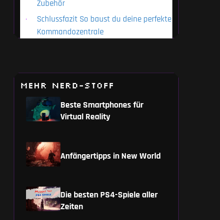
Zubehör
Schlussfazit So baust du deine perfekte
Kommandozentrale
MEHR NERD-STOFF
Beste Smartphones für
Virtual Reality
Anfängertipps in New World
Die besten PS4-Spiele aller
Zeiten