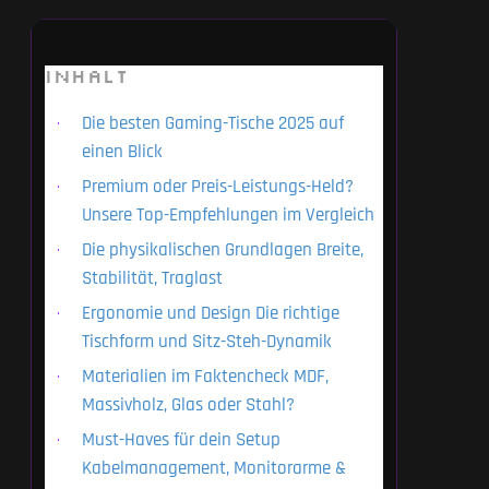
INHALT
Die besten Gaming-Tische 2025 auf
einen Blick
Premium oder Preis-Leistungs-Held?
Unsere Top-Empfehlungen im Vergleich
Die physikalischen Grundlagen Breite,
Stabilität, Traglast
Ergonomie und Design Die richtige
Tischform und Sitz-Steh-Dynamik
Materialien im Faktencheck MDF,
Massivholz, Glas oder Stahl?
Must-Haves für dein Setup
Kabelmanagement, Monitorarme &