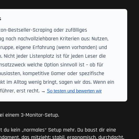
s
on-Bestseller-Scraping oder zufälliges
g nach nachvollziehbaren Kriterien aus: Nutzen,
elgruppe, eigene Erfahrung (wenn vorhanden) und
icht jeder Listenplatz ist für jeden Leser die
nsatzzweck welche Option sinnvoll ist – ob für
husiasten, kompetitive Gamer oder spezifische
t im Alltag wenig bringt, sagen wir das. Wenn ein
ührer, erst recht.
→ 
So testen und bewerten wir
 bei einem 3-Monitor-Setup.
st du kein „normales“ Setup mehr. Du baust dir eine
ament, das mitzieht: stabil, ergonomisch, durchdacht.