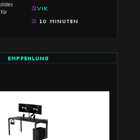
olides
Vik
für
10 Minuten
EMPFEHLUNG