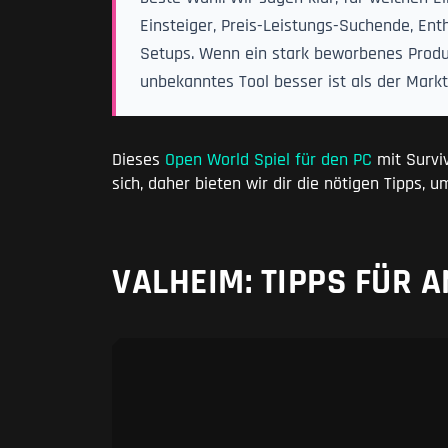
Einsteiger, Preis-Leistungs-Suchende, Ent
Setups. Wenn ein stark beworbenes Produk
unbekanntes Tool besser ist als der Marktf
Dieses
Open World Spiel für den PC
mit Surviv
sich, daher bieten wir dir die nötigen Tipps,
VALHEIM: TIPPS FÜR 