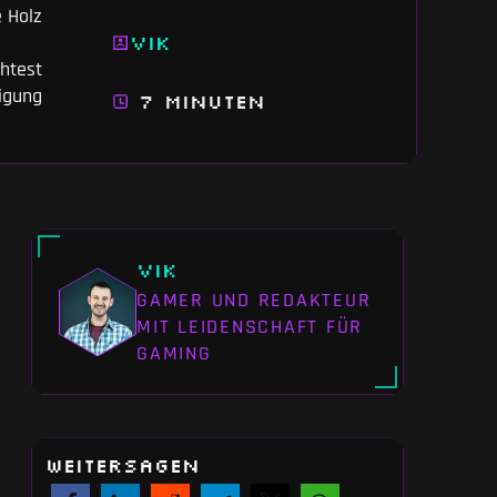
 Holz
Vik
htest
digung
7 Minuten
Vik
GAMER UND REDAKTEUR
MIT LEIDENSCHAFT FÜR
GAMING
WEITERSAGEN