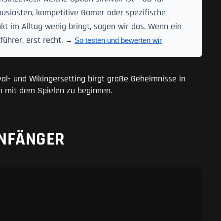
husiasten, kompetitive Gamer oder spezifische
t im Alltag wenig bringt, sagen wir das. Wenn ein
ührer, erst recht.
→ 
So testen und bewerten wir
al- und Wikingersetting birgt große Geheimnisse in
 um mit dem Spielen zu beginnen.
ANFÄNGER