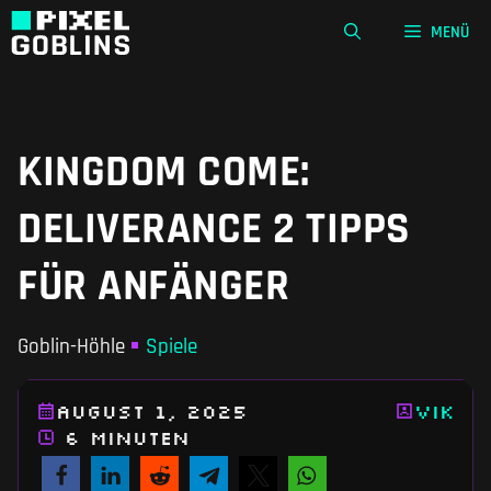
Zum
MENÜ
Inhalt
springen
KINGDOM COME:
DELIVERANCE 2 TIPPS
FÜR ANFÄNGER
Goblin-Höhle
Spiele
August 1, 2025
Vik
6 Minuten