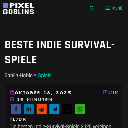
Zum
MENÜ
Inhalt
springen
BESTE INDIE SURVIVAL-
SPIELE
Goblin-Höhle
Spiele
Oktober 18, 2025
Vik
15 Minuten
TL;DR
Die besten Indie-Survival-Spiele 2025 vereinen