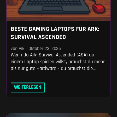
BESTE GAMING LAPTOPS FÜR ARK:
SURVIVAL ASCENDED
von Vik
Oktober 23, 2025
Wenn du Ark: Survival Ascended (ASA) auf
einem Laptop spielen willst, brauchst du mehr
als nur gute Hardware – du brauchst die
richtige Hardware. Dieses Spiel ist berüchtigt
dafür, selbst High-End-Systeme in die Knie zu
WEITERLESEN
zwingen. Um dir den Frust ersparter Fehlkäufe
zu ersparen, findest du hier die besten
Laptops für jedes Budget: vom soliden