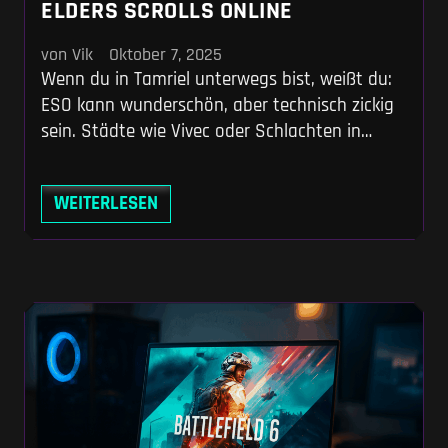
ELDERS SCROLLS ONLINE
von Vik
Oktober 7, 2025
Wenn du in Tamriel unterwegs bist, weißt du:
ESO kann wunderschön, aber technisch zickig
sein. Städte wie Vivec oder Schlachten in
Cyrodiil bringen selbst starke Systeme ins
Schwitzen. Ein Laptop, der bei Cyberpunk oder
WEITERLESEN
Baldur’s Gate 3 glänzt, kann hier plötzlich
ruckeln – einfach, weil ESO anders tickt. Darum
geht’s in diesem Artikel: Welche Gaming-
Laptops