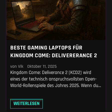
BESTE GAMING LAPTOPS FÜR
KINGDOM COME: DELIVERERANCE 2
von Vik
Oktober 11, 2025
Kingdom Come: Deliverance 2 (KCD2) wird
eines der technisch anspruchsvollsten Open-
World-Rollenspiele des Jahres 2025. Wenn du
dich durch mittelalterliche Wälder schleichen,
in detailreichen Dörfern feilschen oder in
WEITERLESEN
realistischer Schwertphysik kämpfen willst,
brauchst du mehr als nur einen „guten“