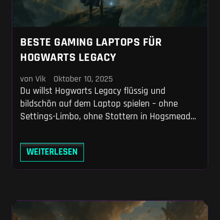
BESTE GAMING LAPTOPS FÜR
HOGWARTS LEGACY
von Vik
Oktober 10, 2025
Du willst Hogwarts Legacy flüssig und
bildschön auf dem Laptop spielen – ohne
Settings-Limbo, ohne Stottern in Hogsmeade.
Hier bekommst du klare Empfehlungen,
praxisnahe Settings-Tipps und die kurze
WEITERLESEN
Abkürzung zu deinem perfekten Gerät. Kurz:
weniger Tweaken, mehr Zaubern. Wenn du
gerade erst in die Welt der Gaming-Laptops
einsteigst und wissen willst, wie weit du mit