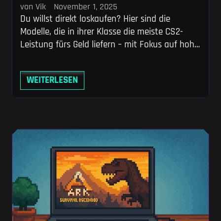
von Vik
November 1, 2025
Du willst direkt loskaufen? Hier sind die
Modelle, die in ihrer Klasse die meiste CS2-
Leistung fürs Geld liefern – mit Fokus auf hohe,
stabile FPS und ein schnelles Panel. Einsteiger
(unter 1.200 €) – 144-Hz-Ready Mittelklasse
WEITERLESEN
(1.200–2.000 €) – 200–240+ FPS High-End
(über 2.000 €) – maximale FPS, minimale
Latenz Warum CS2 anders ist: CPU-Dominanz