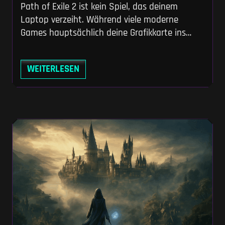
Path of Exile 2 ist kein Spiel, das deinem
Laptop verzeiht. Während viele moderne
Games hauptsächlich deine Grafikkarte ins
Schwitzen bringen, frisst PoE2 Prozessoren
buchstäblich zum Frühstück. Wenn auf dem
WEITERLESEN
Bildschirm Dutzende Gegner explodieren,
Schadenseffekte gleichzeitig ablaufen und der
Boden unter deinen Füßen in Partikeln glüht –
dann zeigt sich, ob dein System wirklich
Wraeclast-tauglich