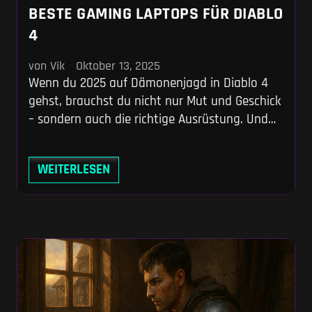
BESTE GAMING LAPTOPS FÜR DIABLO
4
von Vik
Oktober 13, 2025
Wenn du 2025 auf Dämonenjagd in Diablo 4
gehst, brauchst du nicht nur Mut und Geschick
– sondern auch die richtige Ausrüstung. Und
damit meinen wir keine legendären Schwerter,
sondern deinen Laptop. Denn nichts zerstört
WEITERLESEN
die Atmosphäre in Sanktuario schneller als
matschige Texturen oder ein stotterndes Bild,
wenn sich dutzende Feinde auf dich stürzen.
Hier