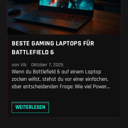
BESTE GAMING LAPTOPS FÜR
BATTLEFIELD 6
von Vik
Oktober 7, 2025
Wenn du Battlefield 6 auf einem Laptop
zocken willst, stehst du vor einer einfachen,
aber entscheidenden Frage: Wie viel Power
brauchst du wirklich – und wofür lohnt sich
dein Geld am meisten? In diesem Guide
WEITERLESEN
bekommst du keine trockene Auflistung von
Hardwaretabellen, sondern eine klare,
praxisnahe Antwort. Du erfährst, welche