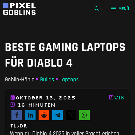
Zum
MENÜ
Inhalt
springen
BESTE GAMING LAPTOPS
FÜR DIABLO 4
Goblin-Höhle
Builds
Laptops
-
Oktober 13, 2025
Vik
16 Minuten
TL;DR
Wenn du Diablo 4 2025 in voller Pracht erleben