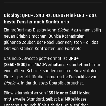
Display: QHD+, 240 Hz, OLED/Mini-LED – das
beste Fenster nach Sanktuario
Ein großartiges Display kann
Diablo 4
zu einem völlig
neuen Erlebnis machen. Dunkle Kathedralen,
glühende Zauber, der Nebel über Kehjistan – all das
lebt von starken Kontrasten und Farbtiefe.
Das neue „Sweet Spot“-Format ist
QHD+
(2560×1600)
mit
16:10-Verhältnis
. Es bietet nicht nur
eine höhere Schärfe, sondern auch mehr vertikalen
Platz – perfekt für die isometrische Perspektive von
Diablo 4
, in der du stets Überblick brauchst.
Bildwiederholraten von
165 Hz oder 240 Hz
sind
mittlerweile Standard, selbst bei Mittelklasse-
Laptops. Dadurch fühlt sich das Spiel spürbar