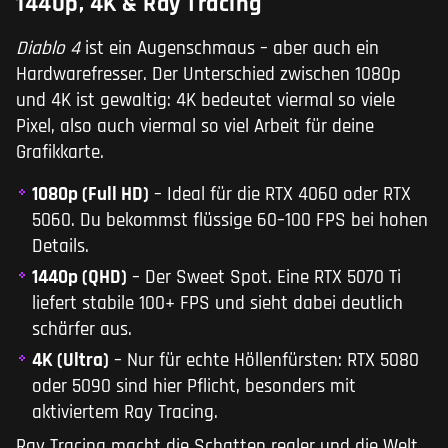
1440p, 4K & Ray Tracing
Diablo 4
ist ein Augenschmaus – aber auch ein
Hardwarefresser. Der Unterschied zwischen 1080p
und 4K ist gewaltig: 4K bedeutet viermal so viele
Pixel, also auch viermal so viel Arbeit für deine
Grafikkarte.
1080p (Full HD)
– Ideal für die RTX 4060 oder RTX
5060. Du bekommst flüssige 60–100 FPS bei hohen
Details.
1440p (QHD)
– Der Sweet Spot. Eine RTX 5070 Ti
liefert stabile 100+ FPS und sieht dabei deutlich
schärfer aus.
4K (Ultra)
– Nur für echte Höllenfürsten: RTX 5080
oder 5090 sind hier Pflicht, besonders mit
aktiviertem Ray Tracing.
Ray Tracing macht die Schatten realer und die Welt