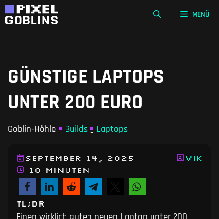
Zum
MENÜ
Inhalt
springen
GÜNSTIGE LAPTOPS
UNTER 200 EURO
Goblin-Höhle
Builds
Laptops
-
September 14, 2025
Vik
10 Minuten
TL;DR
Einen wirklich guten neuen Laptop unter 200