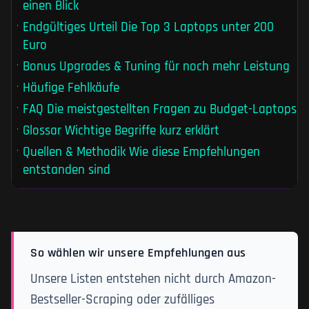
einen Blick
Endgültiges Urteil Die Top 3 Laptops unter 200
Euro
Bonus Upgrades & Tuning für noch mehr Leistung
Häufige Fehlkäufe
FAQ Die meistgestellten Fragen zu Budget-Laptops
Glossar Wichtige Begriffe kurz erklärt
Quellen & Methodik Wie diese Empfehlungen
entstanden sind
So wählen wir unsere Empfehlungen aus
Unsere Listen entstehen nicht durch Amazon-
Bestseller-Scraping oder zufälliges