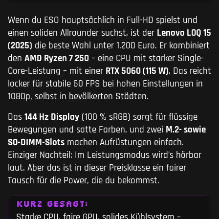
Wenn du ESO hauptsächlich in Full-HD spielst und
einen soliden Allrounder suchst, ist der
Lenovo LOQ 15
(2025)
die beste Wahl unter 1.200 Euro. Er kombiniert
den
AMD Ryzen 7 250
– eine CPU mit starker Single-
Core-Leistung – mit einer
RTX 5060 (115 W)
. Das reicht
locker für stabile 60 FPS bei hohen Einstellungen in
1080p, selbst in bevölkerten Städten.
Das
144 Hz Display
(100 % sRGB) sorgt für flüssige
Bewegungen und satte Farben, und zwei
M.2- sowie
SO-DIMM-Slots
machen Aufrüstungen einfach.
Einziger Nachteil: Im Leistungsmodus wird’s hörbar
laut. Aber das ist in dieser Preisklasse ein fairer
Tausch für die Power, die du bekommst.
KURZ GESAGT:
Starke CPU, faire GPU, solides Kühlsystem –