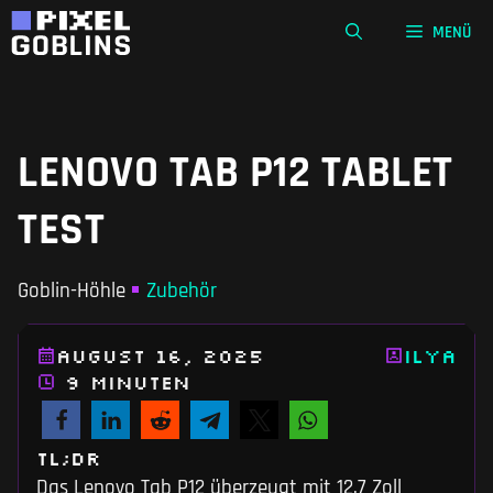
Zum
MENÜ
Inhalt
springen
LENOVO TAB P12 TABLET
TEST
Goblin-Höhle
Zubehör
August 16, 2025
Ilya
9 Minuten
TL;DR
Das Lenovo Tab P12 überzeugt mit 12,7 Zoll