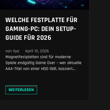
WELCHE FESTPLATTE FÜR
GAMING-PC: DEIN SETUP-
GUIDE FÜR 2026
von Ilya
April 10, 2026
Magnetfestplatten sind für moderne
Spiele endgültig Game Over – wer aktuelle
AAA-Titel von einer HDD lädt, kassiert
gnadenlose Nachladeruckler. Wir zeigen dir,
warum eine NVMe-SSD heute absolute
Pflicht ist und wie du dein Speicher-Setup
WEITERLESEN
für jedes Budget optimal aufbaust. Spare
dir das Geld für irrelevante Papierwerte
und investiere lieber in clevere Kapazität.