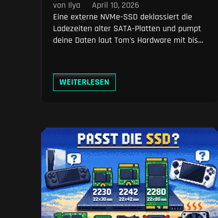
von Ilya
April 10, 2026
Eine externe NVMe-SSD deklassiert die
Ladezeiten alter SATA-Platten und pumpt
deine Daten laut Tom's Hardware mit bis
zu 1.050 MB/s durchs Kabel. Setzt du dabei
auf einen Eigenbau, sparst du dir teure
Wegwerf-Hardware und behältst die volle
WEITERLESEN
Kontrolle über zukünftige Upgrades. Wir
klären, warum Macs die schnellen 20-
Gbit/s-Gehäuse gnadenlos ausbremsen
und welche Controller-Chips deine
Spielebibliothek am besten stemmen.