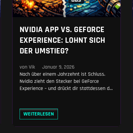
NVIDIA APP VS. GEFORCE
EXPERIENCE: LOHNT SICH
DER UMSTIEG?
von Vik
Januar 9, 2026
Nach über einem Jahrzehnt ist Schluss.
Nvidia zieht den Stecker bei GeForce
Experience – und drückt dir stattdessen die
neue Nvidia App in die Hand. Klingt nach
einem simplen Software-Update? Ist es
nicht. Der Wechsel bringt echte Vorteile,
WEITERLESEN
aber auch ein paar unangenehme
Überraschungen. Ob du sofort umsteigen
solltest oder besser noch wartest, hängt