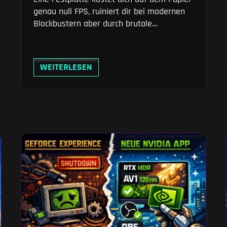
genau null FPS, ruiniert dir bei modernen
Blockbustern aber durch brutale
Nachladeruckler das komplette Spielgefühl.
Wir zeigen dir anhand von Analysen wie
denen von PCGames.de, warum Ladezeiten
WEITERLESEN
von über drei Minuten der Vergangenheit
angehören und Entwickler mittlerweile
zwingend Flash-Speicher voraussetzen.
Spar dir das Geld für überteuerte Gen4-
Laufwerke – schon ein einfaches SATA-
Upgrade beendet dein Ruckel-Problem
sofort.