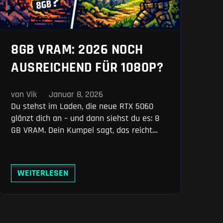
8GB VRAM: 2026 NOCH
AUSREICHEND FÜR 1080P?
von Vik
Januar 8, 2026
Du stehst im Laden, die neue RTX 5060
glänzt dich an – und dann siehst du es: 8
GB VRAM. Dein Kumpel sagt, das reicht
locker für Full HD. Reddit schreit, du wirst
in einem Jahr weinen. Wer hat recht?
Diese Frage beschäftigt 2026 mehr Gamer
WEITERLESEN
als je zuvor. Denn während GPUs immer
schneller werden,