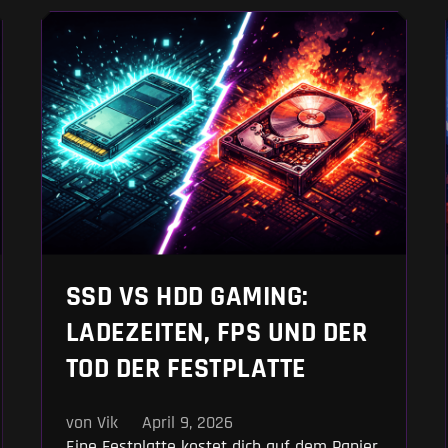
nervig große Steam-Updates massiv. Wir
zeigen dir, warum du völlig überteuerte
PCIe-5.0-Laufwerke ignorieren kannst und
wo
SSD VS HDD GAMING:
LADEZEITEN, FPS UND DER
TOD DER FESTPLATTE
von Vik
April 9, 2026
Eine Festplatte kostet dich auf dem Papier