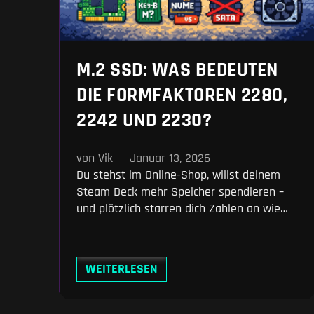
M.2 SSD: WAS BEDEUTEN
DIE FORMFAKTOREN 2280,
2242 UND 2230?
von Vik
Januar 13, 2026
Du stehst im Online-Shop, willst deinem
Steam Deck mehr Speicher spendieren –
und plötzlich starren dich Zahlen an wie
aus einem Mathematik-Albtraum: 2280,
2242, 2230. Keine Panik. Diese Zahlen sind
kein Geheimcode, sondern dein Schlüssel
WEITERLESEN
zur richtigen SSD. Und nach diesem Artikel
wirst du sie lesen können wie ein Profi.
Was steckt hinter den kryptischen