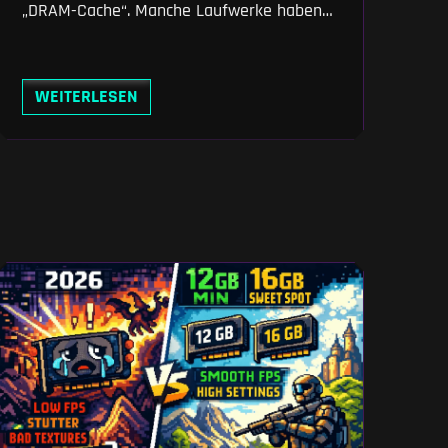
„DRAM-Cache“. Manche Laufwerke haben
ihn, andere nicht – und die
Preisunterschiede sind oft erheblich. Doch
was steckt wirklich dahinter? Dieser Artikel
WEITERLESEN
erklärt dir verständlich, welche Rolle der
DRAM-Cache spielt, wann du ihn brauchst
und wann du getrost darauf verzichten
kannst. Wenn du