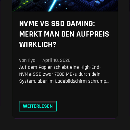
NVME VS SSD GAMING:
MERKT MAN DEN AUFPREIS
WIRKLICH?
von Ilya
April 10, 2026
Auf dem Papier schiebt eine High-End-
NVMe-SSD zwar 7000 MB/s durch dein
System, aber im Ladebildschirm schrumpft
dieser gigantische Vorsprung laut den
Messungen von TechSpot oft auf weniger
als eine Sekunde gegenüber einer
WEITERLESEN
klassischen SATA-Platte zusammen.
Trotzdem rettet der flache M.2-Riegel
deine Frametimes in Open-World-Titeln vor
fiesen Nachladerucklern und beschleunigt