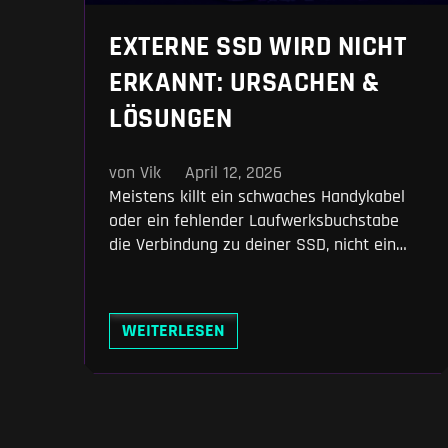
EXTERNE SSD WIRD NICHT
ERKANNT: URSACHEN &
LÖSUNGEN
von Vik
April 12, 2026
Meistens killt ein schwaches Handykabel
oder ein fehlender Laufwerksbuchstabe
die Verbindung zu deiner SSD, nicht ein
Hardware-Defekt. Wir jagen den Fehler von
der Windows-Datenträgerverwaltung bis
ins macOS-Festplattendienstprogramm.
WEITERLESEN
Mit unseren Fixes – vom simplen exFAT-
Format bis zum harten DiskPart-Reset –
zwingst du das zickige Laufwerk zurück
auf den Desktop.