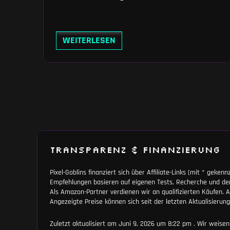
da. Schneller. Besser. Teurer. Und du fragst
dich: Soll ich? Ich spare dir die Marketing-
Floskeln. Stattdessen bekommst du hier
WEITERLESEN
die ehrliche Antwort – basierend auf
echten Benchmarks, realen Kosten und
TRANSPARENZ & FINANZIERUNG
Pixel-Goblins finanziert sich über Affiliate-Links (mit * geke
Empfehlungen basieren auf eigenen Tests, Recherche und de
Als Amazon-Partner verdienen wir an qualifizierten Käufen
Angezeigte Preise können sich seit der letzten Aktualisieru
Zuletzt aktualisiert am Juni 9, 2026 um 8:22 pm . Wir weise