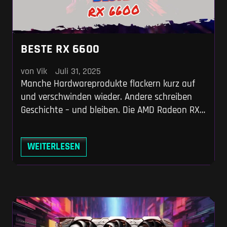
BESTE RX 6600
von Vik
Juli 31, 2025
Manche Hardwareprodukte flackern kurz auf
und verschwinden wieder. Andere schreiben
Geschichte – und bleiben. Die AMD Radeon RX
6600 gehört zur zweiten Kategorie. Seit ihrer
Veröffentlichung im Oktober 2021 hat sie sich
WEITERLESEN
zur Lieblingskarte all jener entwickelt, die in
Full HD zocken wollen, ohne das Budget zu
sprengen. Und 2025? Da ist sie aktueller denn