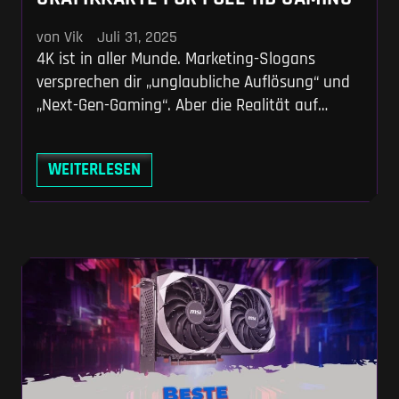
von Vik
Juli 31, 2025
4K ist in aller Munde. Marketing-Slogans
versprechen dir „unglaubliche Auflösung“ und
„Next-Gen-Gaming“. Aber die Realität auf
deinem Schreibtisch? Die heißt oft: 1080p –
also klassisches Full-HD. Warum das so ist,
WEITERLESEN
lässt sich leicht erklären: Full-HD liefert ein
starkes Verhältnis aus Bildqualität,
Hardwareanforderung und Preis. Du bekommst
flüssiges Gaming, hohe FPS und musst dafür
weder einen