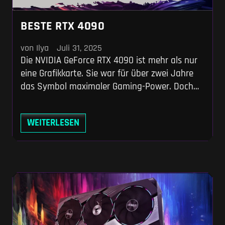
BESTE RTX 4090
von Ilya
Juli 31, 2025
Die NVIDIA GeForce RTX 4090 ist mehr als nur
eine Grafikkarte. Sie war für über zwei Jahre
das Symbol maximaler Gaming-Power. Doch
der Wind hat sich gedreht: Seit Januar 2025
ist die Nachfolgegeneration in Form der RTX
WEITERLESEN
50er-Serie auf dem Markt – effizienter,
moderner, teilweise sogar günstiger. Die
Produktion der RTX 4090 ist längst eingestellt,