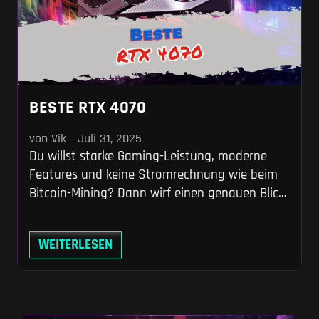
BESTE RTX 4070
von Vik
Juli 31, 2025
Du willst starke Gaming-Leistung, moderne
Features und keine Stromrechnung wie beim
Bitcoin-Mining? Dann wirf einen genauen Blick
auf die NVIDIA GeForce RTX 4070. Sie ist der
stille Champion unter den Grafikkarten – nicht
WEITERLESEN
die lauteste, nicht die teuerste, aber eine, die
vieles richtig macht. Mit der RTX 4070
bekommst du die Performance einer früheren
High-End-Karte