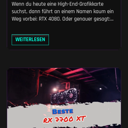
Wenn du heute eine High-End-Grafikkarte
suchst, dann führt an einem Namen kaum ein
Weg vorbei: RTX 4080. Oder genauer gesagt:
RTX 4080 Super. Denn mit diesem Refresh hat
NVIDIA eine längst überfällige Preiskorrektur
WEITERLESEN
vorgenommen – und gleichzeitig das Rennen
um die Krone der besten GPU unter 1000 Euro
neu eröffnet. Stell dir das so vor: