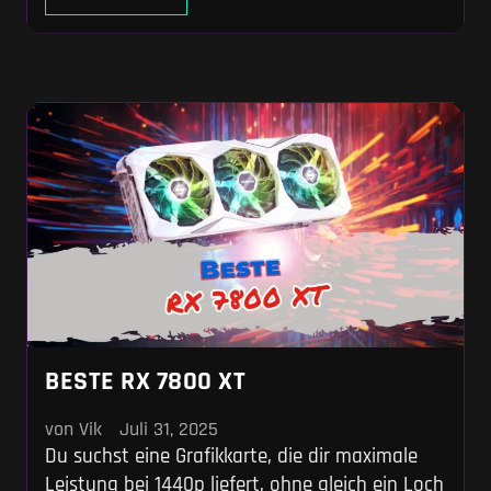
2025 ist das Blatt gewendet. Die RX 6700 XT
hat ihren zweiten Frühling – und zwar völlig zu
Recht. Mit
BESTE RX 7800 XT
von Vik
Juli 31, 2025
Du suchst eine Grafikkarte, die dir maximale
Leistung bei 1440p liefert, ohne gleich ein Loch