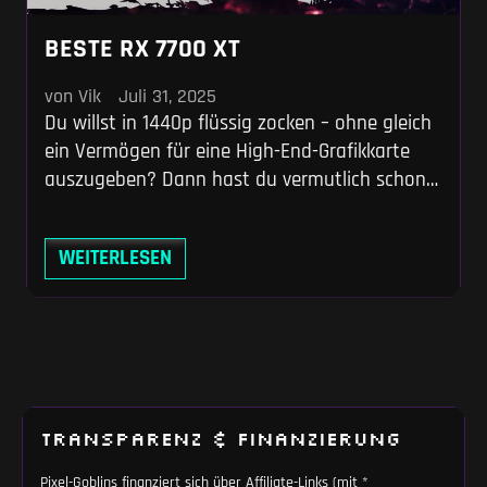
BESTE RX 7700 XT
von Vik
Juli 31, 2025
Du willst in 1440p flüssig zocken – ohne gleich
ein Vermögen für eine High-End-Grafikkarte
auszugeben? Dann hast du vermutlich schon
einen Blick auf die AMD Radeon RX 7700 XT
geworfen. Diese Karte zielt genau auf Gamer
WEITERLESEN
wie dich ab: ambitioniert, preisbewusst,
leistungsorientiert. Aber es ist kompliziert.
Denn die RX 7700 XT kam in einem hart
TRANSPARENZ & FINANZIERUNG
Pixel-Goblins finanziert sich über Affiliate-Links (mit *