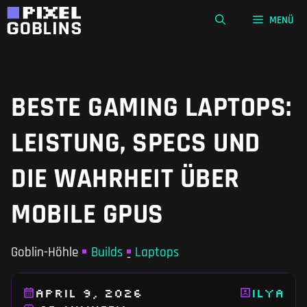
Zum
MENÜ
Inhalt
springen
BESTE GAMING LAPTOPS:
LEISTUNG, SPECS UND
DIE WAHRHEIT ÜBER
MOBILE GPUS
Goblin-Höhle
Builds
Laptops
-
April 9, 2026
Ilya