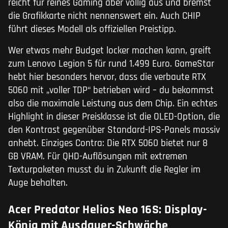
reicht für reines Gaming aber völlig aus und bremst
die Grafikkarte nicht nennenswert ein. Auch CHIP
führt dieses Modell als offiziellen Preistipp.
Wer etwas mehr Budget locker machen kann, greift
zum Lenovo Legion 5 für rund 1.499 Euro. GameStar
hebt hier besonders hervor, dass die verbaute RTX
5060 mit „voller TDP“ betrieben wird – du bekommst
also die maximale Leistung aus dem Chip. Ein echtes
Highlight in dieser Preisklasse ist die OLED-Option, die
den Kontrast gegenüber Standard-IPS-Panels massiv
anhebt. Einziges Contra: Die RTX 5060 bietet nur 8
GB VRAM. Für QHD-Auflösungen mit extremen
Texturpaketen musst du in Zukunft die Regler im
Auge behalten.
Acer Predator Helios Neo 16S: Display-
König mit Ausdauer-Schwäche